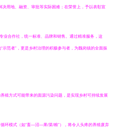
助解决用地、融资、审批等实际困难；在荣誉上，予以表彰宣
立专业合作社，统一标准、品牌和销售。通过精准服务，这
的“示范者”，更是乡村治理的积极参与者，为魏岗镇的全面振
的养殖方式可能带来的面源污染问题，是实现乡村可持续发展
环模式（如“畜—沼—果/菜/粮”），将令人头疼的养殖废弃