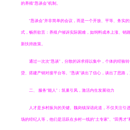
的养殖“恳谈会”机制。
“恳谈会”并非简单的会议，而是一个开放、平等、务实
式，畅所欲言：养殖户倾诉实际困难，如饲料成本上涨、销
新扶持政策。
通过一次次“恳谈”，分散的诉求得以集中，个体的经验
贷、搭建产销对接平台等。“恳谈”谈出了信心，谈出了思路，
二、 服务“能人”：筑巢引凤，激活内生发展动力
人才是乡村振兴的关键。魏岗镇深谙此道，不仅关注引进
场的经纪人等，他们是活跃在乡村一线的“土专家”、“田秀才”和