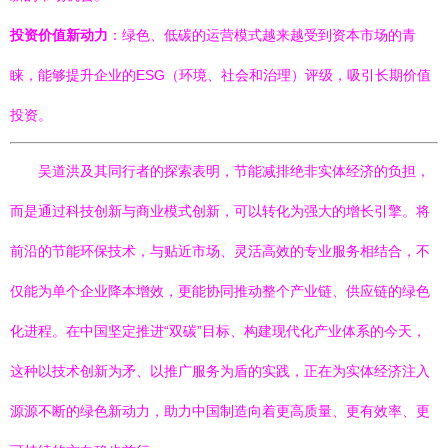
投资价值新动力
：绿色、低碳的运营模式越来越受到资本市场的青
睐，能够提升企业的ESG（环境、社会和治理）评级，吸引长期价值
投资。
吴道洪及其同行者的探索表明，节能减排绝非实体经济的负担，
而是通过科技创新与商业模式创新，可以转化为强大的增长引擎。将
前沿的节能环保技术，与贴近市场、灵活高效的专业服务相结合，不
仅能为单个企业降本增效，更能协同推动整个产业链、供应链的绿色
化进程。在中国坚定推进“双碳”目标、构建现代化产业体系的今天，
这种以技术创新为矛、以推广服务为盾的实践，正在为实体经济注入
源源不断的绿色新动力，助力中国制造向着更高质量、更有效率、更