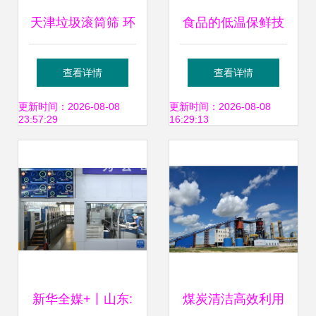
天津垃圾滚筒筛 环
食品的低温保鲜技
保技术推广的新篇
术与环保技术推广
查看详情
查看详情
章
服务的协同发展
更新时间：2026-08-08
更新时间：2026-08-08
23:57:29
16:29:13
新华全媒+丨山东:
煤炭清洁高效利用