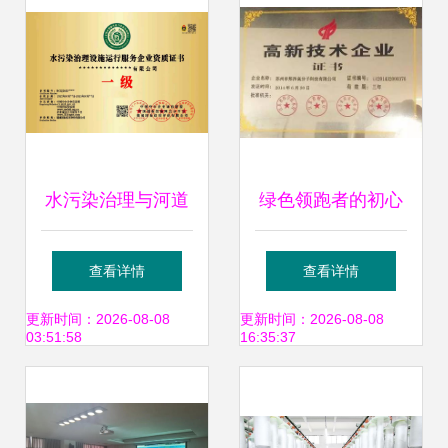
水污染治理与河道
绿色领跑者的初心
保洁 环保技术推广
苏州邦涔科技推动
查看详情
查看详情
的协同路径
环保技术新征程
更新时间：2026-08-08
更新时间：2026-08-08
03:51:58
16:35:37