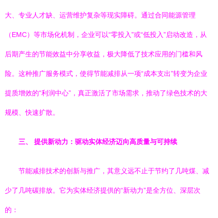
大、专业人才缺、运营维护复杂等现实障碍。通过合同能源管理
（EMC）等市场化机制，企业可以“零投入”或“低投入”启动改造，从
后期产生的节能效益中分享收益，极大降低了技术应用的门槛和风
险。这种推广服务模式，使得节能减排从一项“成本支出”转变为企业
提质增效的“利润中心”，真正激活了市场需求，推动了绿色技术的大
规模、快速扩散。
三、 提供新动力：驱动实体经济迈向高质量与可持续
节能减排技术的创新与推广，其意义远不止于节约了几吨煤、减
少了几吨碳排放。它为实体经济提供的“新动力”是全方位、深层次
的：