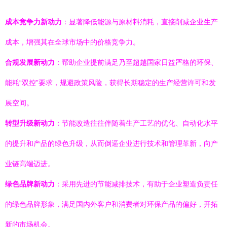
成本竞争力新动力
：显著降低能源与原材料消耗，直接削减企业生产
成本，增强其在全球市场中的价格竞争力。
合规发展新动力
：帮助企业提前满足乃至超越国家日益严格的环保、
能耗“双控”要求，规避政策风险，获得长期稳定的生产经营许可和发
展空间。
转型升级新动力
：节能改造往往伴随着生产工艺的优化、自动化水平
的提升和产品的绿色升级，从而倒逼企业进行技术和管理革新，向产
业链高端迈进。
绿色品牌新动力
：采用先进的节能减排技术，有助于企业塑造负责任
的绿色品牌形象，满足国内外客户和消费者对环保产品的偏好，开拓
新的市场机会。