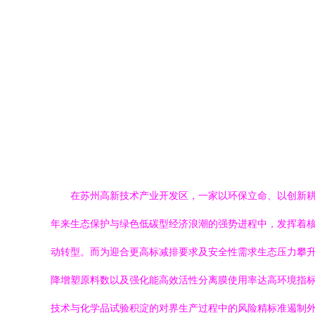
在苏州高新技术产业开发区，一家以环保立命、以创新
年来生态保护与绿色低碳型经济浪潮的强势进程中，发挥着核
动转型。而为迎合更高标减排要求及安全性需求生态压力攀升
降增塑原料数以及强化能高效活性分离膜使用率达高环境指标率
技术与化学品试验积淀的对界生产过程中的风险精标准遏制外