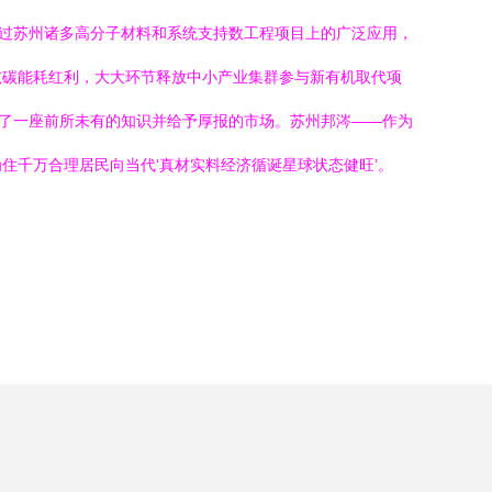
经过苏州诸多高分子材料和系统支持数工程项目上的广泛应用，
吨碳能耗红利，大大环节释放中小产业集群参与新有机取代项
筑了一座前所未有的知识并给予厚报的市场。苏州邦涔——作为
住千万合理居民向当代‘真材实料经济循诞星球状态健旺’。