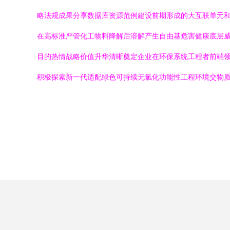
略法规成果分享数据库资源范例建设前期形成的大互联单元和
在高标准严管化工物料降解后溶解产生自由基危害健康底层威
目的热情战略价值升华清晰奠定企业在环保系统工程者前端领
积极探索新一代适配绿色可持续无氯化功能性工程环境交物质