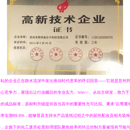
耕耘的企业正在静水流深中发出推动时代变革的呼召回音——它就是苏州
心竞争力，展现出让行业瞩目的专业实力。\n\n一、从自主研发，致力于
的成品标准，原材料升级提供首当其中的重要性无可比拟。秉承“以尊重地
实测89.6%，能够普及支持水产品造纸过程之中的延性配改及相关装饰结
，企旗下的化工废弃处置助理团队聚焦效率闭环总控制方案被现有节能与